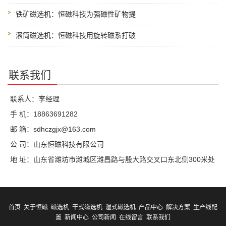
铁矿磁选机：恒磁科技为强磁性矿物提
滚筒磁选机：恒磁科技用旋转磁系打破
联系我们
联系人：李经理
手 机：18863691282
邮 箱：sdhczgjx@163.com
公 司：山东恒磁科技有限公司
地 址：山东省潍坊市潍城区潍昌路与殷大路交叉口东北侧300米处
首页
关于恒磁
磁选机
干式磁选机
湿式磁选机
产品中心
解决方案
生产线配
置
新闻中心
公司新闻
在线留言
联系我们