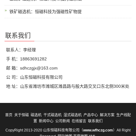
铁矿磁选机：恒磁科技为强磁性矿物提
联系我们
联系人：李经理
手 机：18863691282
邮 箱：sdhczgjx@163.com
公 司：山东恒磁科技有限公司
地 址：山东省潍坊市潍城区潍昌路与殷大路交叉口东北侧300米处
首页
关于恒磁
磁选机
干式磁选机
湿式磁选机
产品中心
解决方案
生产线配
置
新闻中心
公司新闻
在线留言
联系我们
CopyRight 2013-2020 山东恒磁科技有限公司（
www.wfhczg.com
）All Right