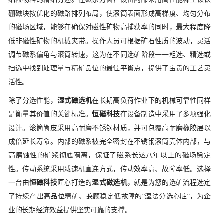
硼磁块按优化的磁路排列布局，使滚筒表面形成高梯度、均匀分布
的磁场区域，能够在确保对磁性矿物高捕获率的同时，最大程度降
低非磁性矿物的机械夹带。操作人员可根据矿石性质的波动，灵活
调节磁系偏角与滚筒转速，这为在不同选矿阶段——粗选、精选或
扫选中找到处理量与精矿品位的最佳平衡点，提供了宝贵的工艺灵
活性。
除了分选性能，
湿式磁选机
在长期高负荷作业下的机械可靠性同样
是衡量其价值的关键标准。
恒磁科技
在设备制造中采用了多项强化
设计。滚筒筒皮采用高耐磨不锈钢材质，并可包覆高耐磨橡胶层以
成倍延长寿命。内部的磁系被完全密封在不锈钢滚筒壳体内部，与
高磨蚀性的矿浆彻底隔离，保证了磁系长达八年以上的磁场稳定
性。传动系统采用减速机直连方式，传动效率高、故障率低。选择
一台由
恒磁科技
匠心打造的
湿式磁选机
，就是为您的选矿流程选定
了持续产出高品位精矿、兼顾稳定低故障的“湿法分选心脏”，为企
业的长期经济效益提供坚实可靠的支撑。