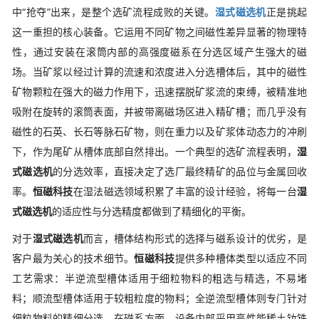
中“抢夺”出来，是整个选矿流程成败的关键。
湿式磁选机
正是挑起
这一重担的核心装备。它运用不同矿物之间磁性差异显著的物理特
性，通过安装在滚筒内部的高强度磁系在分选区域产生强大的磁
场。当矿浆以经过计算的流速和浓度进入分选槽体后，其中的磁性
矿物颗粒在强大的磁力作用下，迅速摆脱矿浆流的束缚，被精准地
吸附在旋转的滚筒表面，并被带离磁场区进入精矿槽；而几乎没有
磁性的石英、长石等脉石矿物，则在重力以及矿浆体动态力的冲刷
下，作为尾矿从槽体底部自然排出。一个典型的选矿流程表明，
湿
式磁选机
的分选效率，直接决定了选厂最终精矿的品位与金属回收
率。
恒磁科技
在湿法磁选领域积累了丰富的设计经验，将每一台
湿
式磁选机
的适应性与分选精度都做到了精细化的平衡。
对于
湿式磁选机
而言，槽体结构形式的选择与磁系设计的优劣，是
客户最为关心的技术细节。
恒磁科技
提供多种槽体类型以适应不同
工艺需求：半逆流型槽体适用于细粒物料的粗选与精选，不易堵
料；顺流型槽体适用于较粗粒度的物料；全逆流型槽体则专门针对
细粒物料的精细分选。在磁系方面，设备内部采用高性能稀土钕铁