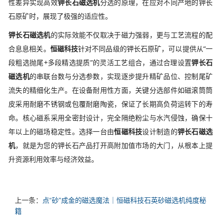
性差异实现高效
钾长石磁选机
分选的原理，在应对不同产地的钾长
石原矿时，展现了极强的适应性。
钾长石磁选机
的实际效能不仅取决于磁力强弱，更与工艺流程的配
合息息相关。
恒磁科技
针对不同品级的钾长石原矿，可以提供从“一
段粗选抛尾+多段精选提质”的灵活工艺组合，通过合理设置
钾长石
磁选机
的串联台数与分选参数，实现逐步提升精矿品位、控制尾矿
流失的精细化生产。在设备耐用性方面，关键分选部件如磁滚筒筒
皮采用耐磨不锈钢或包覆耐磨陶瓷，保证了长期高负荷运转下的寿
命。核心磁系采用全密封设计，完全隔绝粉尘与水汽侵蚀，确保十
年以上的磁场稳定性。选择一台由
恒磁科技
设计制造的
钾长石磁选
机
，就是为您的钾长石产品打开高附加值市场的大门，从根本上提
升资源利用效率与经济效益。
上一条：
点“砂”成金的磁选魔法｜恒磁科技石英砂磁选机纯度秘
籍