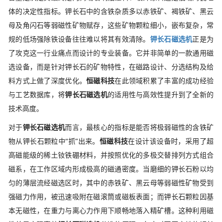
体的决定性指标。钾长石中的含铁杂质多以赤铁矿、褐铁矿、黑云
母及角闪石等弱磁性矿物赋存，这些矿物颗粒细小，嵌布复杂，常
规的低场强除铁设备往往难以将其有效清除。
钾长石磁选机
正是为
了攻克这一行业痛点而设计的专业装备。它并非简单的一款通用磁
选设备，而是针对钾长石的矿物特性，在磁路设计、分选结构及给
料方式上做了深度优化。
恒磁科技
在此领域积累了丰富的成功经验
与工艺数据库，将
钾长石磁选机
的适用性与高效性提升到了全新的
技术高度。
对于
钾长石磁选机
而言，最核心的指标是能否将极弱磁性的含铁矿
物从钾长石颗粒中“抓”出来。
恒磁科技
在设计该设备时，采用了超
高磁能级的稀土钕铁硼材料，并按照优化的多极交替排列方式组合
磁系，在工作区域内形成极高的磁通密度。当磨细的钾长石粉以均
匀的薄层流经磁选区时，其中的赤铁矿、黑云母等弱磁性矿物受到
强磁力作用，被迅速吸附在磁滚筒或磁板表面；而钾长石颗粒因基
本无磁性，在重力与离心力作用下顺畅地落入精矿槽。这种利用磁