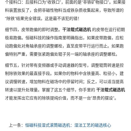
个接料口：后接料口为“收铁口”，前面的是“非铁矿物接口”。如果接
料装置放反了，会把非磁性物料当成铁杂质收集起来，导致所谓的
“除铁”结果完全错误。这是最不该犯的错！
细节四，皮带跑偏的即时调整。
干法辊式磁选机
的皮带在运行初期
极易跑偏。恒磁科技的操作指南里明确指出，如果皮带跑偏，应松
动跑偏处对角轴承座的调整螺栓，直至皮带平行运行而止。如果跑
偏特别严重，需要张紧跑偏处辊子另一端的轴承座的调整螺栓。
细节五，针对带有变频器或手动调速器的型号，调整辊筒转速是控
制除铁效果的最直接手段。如果你的物料中含铁量高、粒径小，建
议调慢转速，增加物料在磁场中的停留时间；反之，可以适当提高
转速以提升处理量。掌握了这五个细节，你手里的
干法辊式磁选机
才能发挥出它应有的除铁提纯价值，而不是一台“昂贵的摆设”。
上一条：
恒磁科技湿式滚筒磁选机：湿法工艺的磁选核心