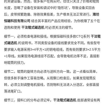
的关键设备。然而，很多客户在购买时，往往只关注了价格和辊筒
长度，忽略了设备在安装和调试中的“隐形坑”，导致设备买回去
后，皮带频繁跑偏、除铁效果极差，生产根本无法正常进行。
潍坊
恒磁科技有限公司
结合其丰富的产品应用经验，为你梳理了五个在
选购和使用
干法辊式磁选机
时必须关注的细节。
细节一，必须检查电源和接线。根据恒磁科技多款CTQ系列
干法辊
式磁选机
的说明书，不同类型设备的接线要求完全不同。有些型号
要求输入电源采用3×4平方+1的铜电缆线，而有些则要求3×2.5平方
+1导线。如果现场电源线径不匹配，会导致电机功率不足，直接影
响辊筒的扭力。
细节二，辊筒的旋转方向必须与送料方向一致。这一点看似简单，
但很多新手操作工容易忽略。从观察口检查后，如果发现辊筒反
转，必须立刻调整电机接线，否则物料无法进入分选区，全部直接
落进尾矿口。
细节三，接料口的分布必须记牢。
干法辊式磁选机
底部通常设有两