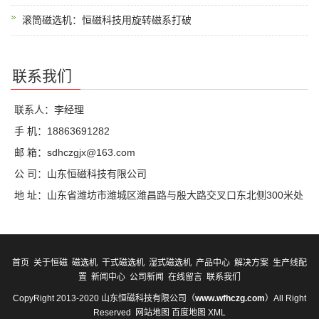
滚筒磁选机：恒磁科技用旋转磁系打破
联系我们
联系人：李经理
手 机：18863691282
邮 箱：sdhczgjx@163.com
公 司：山东恒磁科技有限公司
地 址：山东省潍坊市潍城区潍昌路与殷大路交叉口东北侧300米处
首页
关于恒磁
磁选机
干式磁选机
湿式磁选机
产品中心
解决方案
生产线配
置
新闻中心
公司新闻
在线留言
联系我们
CopyRight 2013-2020 山东恒磁科技有限公司（
www.wfhczg.com
）All Right
Reserved
网站地图
百度地图
XML