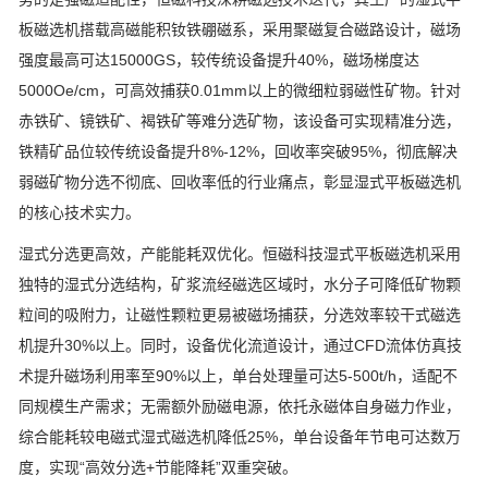
板磁选机搭载高磁能积钕铁硼磁系，采用聚磁复合磁路设计，磁场
强度最高可达
15000GS
，较传统设备提升
40%
，磁场梯度达
5000Oe/cm
，可高效捕获
0.01mm
以上的微细粒弱磁性矿物。针对
赤铁矿、镜铁矿、褐铁矿等难分选矿物，该设备可实现精准分选，
铁精矿品位较传统设备提升
8%-12%
，回收率突破
95%
，彻底解决
弱磁矿物分选不彻底、回收率低的行业痛点，彰显湿式平板磁选机
的核心技术实力。
湿式分选更高效，产能能耗双优化。恒磁科技湿式平板磁选机采用
独特的湿式分选结构，矿浆流经磁选区域时，水分子可降低矿物颗
粒间的吸附力，让磁性颗粒更易被磁场捕获，分选效率较干式磁选
机提升
30%
以上。同时，设备优化流道设计，通过
CFD
流体仿真技
术提升磁场利用率至
90%
以上，单台处理量可达
5-500t/h
，适配不
同规模生产需求；无需额外励磁电源，依托永磁体自身磁力作业，
综合能耗较电磁式湿式磁选机降低
25%
，单台设备年节电可达数万
度，实现
“
高效分选
+
节能降耗
”
双重突破。