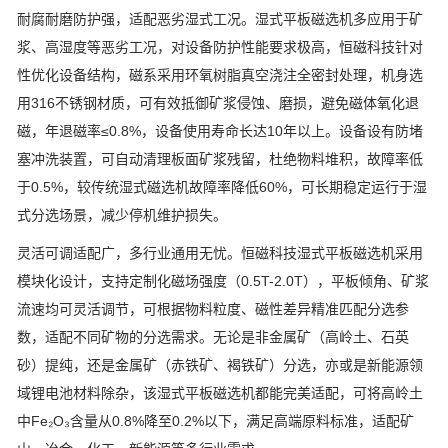
耐腐耐磨防护强，适配恶劣湿式工况。湿式平板磁选机多应用于矿
浆、高湿度等恶劣工况，对设备防护性能要求极高，恒磁科技针对
性优化设备结构，磁系采用环氧树脂真空浇注全密封处理，机身选
用
316
不锈钢材质，可有效抵御矿浆侵蚀、磨损，避免磁体氧化退
磁，年退磁率
≤0.8%
，设备使用寿命长达
10
年以上。设备设有防堵
塞冲洗装置，可自动清理板面矿浆残留，杜绝物料堆积，故障率低
于
0.5%
，较传统湿式磁选机故障率降低
60%
，可长期稳定运行于湿
式分选场景，减少停机维护损失。
灵活可调适配广，多行业通用无忧。恒磁科技湿式平板磁选机采用
模块化设计，支持定制化磁场强度（
0.5T-2.0T
），平板倾角、矿浆
流速均可灵活调节，可根据物料粒度、磁性差异精准匹配分选参
数，适配不同矿物的分选需求。无论是非金属矿（高岭土、石英
砂）提纯，还是金属矿（赤铁矿、褐铁矿）分选，亦或是新能源领
域锂电池材料除杂，该湿式平板磁选机都能完美适配，可将高岭土
中
Fe
₂
O
₃含量从
0.8%
降至
0.2%
以下，满足高端原料标准，适配矿